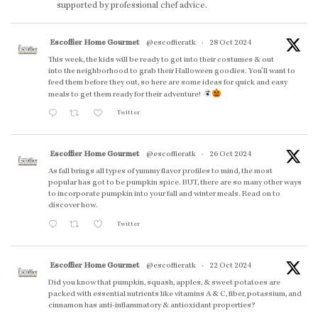
supported by professional chef advice.
Escoffier Home Gourmet
@escoffieratk
·
28 Oct 2024
This week, the kids will be ready to get into their costumes & out
into the neighborhood to grab their Halloween goodies. You'll want to
feed them before they out, so here are some ideas for quick and easy
meals to get them ready for their adventure!
Twitter
Escoffier Home Gourmet
@escoffieratk
·
26 Oct 2024
As fall brings all types of yummy flavor profiles to mind, the most
popular has got to be pumpkin spice. BUT, there are so many other ways
to incorporate pumpkin into your fall and winter meals. Read on to
discover how.
Twitter
Escoffier Home Gourmet
@escoffieratk
·
22 Oct 2024
Did you know that pumpkin, squash, apples, & sweet potatoes are
packed with essential nutrients like vitamins A & C, fiber, potassium, and
cinnamon has anti-inflammatory & antioxidant properties?